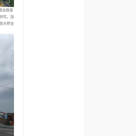
提出极高
研究，加
现大桥全