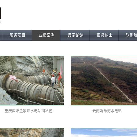
服务项目
业绩案例
品茶论剑
招贤纳士
联系
重庆酉阳金家坝水电站钢岔管
云南听命河水电站