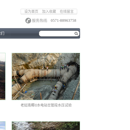
设为首页
加入收藏
在线留言
服务热线:
0571-88963758
我们
老挝南椰II水电站岔管段水压试验