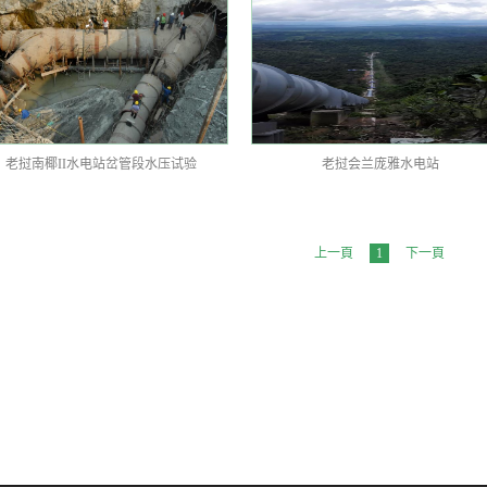
老挝南椰II水电站岔管段水压试验
老挝会兰庞雅水电站
上一頁
1
下一頁